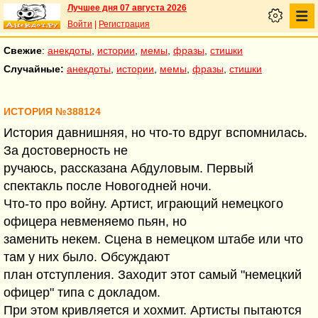
Лучшее дня 07 августа 2026
Войти
|
Регистрация
Свежие
:
анекдоты
,
истории
,
мемы
,
фразы
,
стишки
Случайные:
анекдоты
,
истории
,
мемы
,
фразы
,
стишки
ИСТОРИЯ №388124
История давнишняя, но что-то вдруг вспомнилась.
За достоверность не
ручаюсь, рассказана Абдуловым. Первый
спектакль после Новогодней ночи.
Что-то про войну. Артист, играющий немецкого
офицера невменяемо пьян, но
заменить некем. Сцена в немецком штабе или что
там у них было. Обсуждают
план отступления. Заходит этот самый "немецкий
офицер" типа с докладом.
При этом кривляется и хохмит. Артисты пытаются