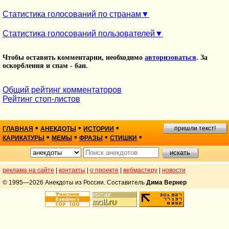
Статистика голосований по странам
Статистика голосований пользователей
Чтобы оставить комментарии, необходимо
авторизоваться
. За
оскорбления и спам - бан.
Общий рейтинг комментаторов
Рейтинг стоп-листов
•
•
•
пришли текст!
ГЛАВНАЯ
АНЕКДОТЫ
ИСТОРИИ
•
•
•
•
КАРИКАТУРЫ
МЕМЫ
ФРАЗЫ
СТИШКИ
реклама на сайте
|
контакты
|
о проекте
|
вебмастеру
|
новости
© 1995—2026 Анекдоты из России. Составитель
Дима Вернер