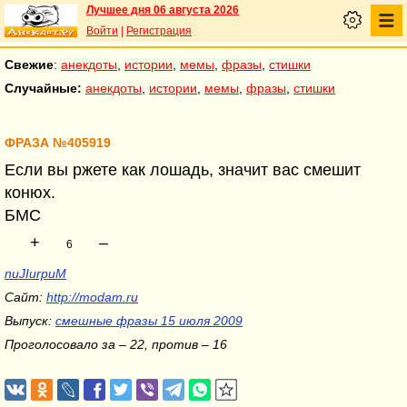
Лучшее дня 06 августа 2026
Войти
|
Регистрация
Свежие
:
анекдоты
,
истории
,
мемы
,
фразы
,
стишки
Случайные:
анекдоты
,
истории
,
мемы
,
фразы
,
стишки
ФРАЗА №405919
Если вы ржете как лошадь, значит вас смешит
конюх.
БМС
+
–
6
nuJIurpuM
Сайт:
http://modam.ru
Выпуск:
смешные фразы 15 июля 2009
Проголосовало за – 22, против – 16