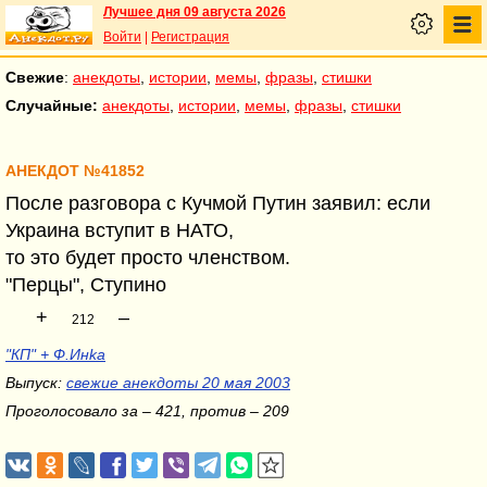
Лучшее дня 09 августа 2026
Войти
|
Регистрация
Свежие
:
анекдоты
,
истории
,
мемы
,
фразы
,
стишки
Случайные:
анекдоты
,
истории
,
мемы
,
фразы
,
стишки
АНЕКДОТ №41852
После разговора с Кучмой Путин заявил: если
Украина вступит в НАТО,
то это будет просто членством.
"Перцы", Ступино
+
–
212
"КП" + Ф.Инka
Выпуск:
свежие анекдоты 20 мая 2003
Проголосовало за – 421, против – 209