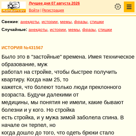
Лучшее дня 07 августа 2026
Войти
|
Регистрация
Свежие
:
анекдоты
,
истории
,
мемы
,
фразы
,
стишки
Случайные:
анекдоты
,
истории
,
мемы
,
фразы
,
стишки
ИСТОРИЯ №431567
Было это в "застойные" времена. Имея техническое
образование, муж
работал на стройке, чтобы быстрее получить
квартиру. Когда нам 25, то
кажется, что болеют только люди преклонного
возраста. Будучи далекими от
медицины, мы понятия не имели, какие бывают
болезни и у кого. Но стройка
есть стройка, и у мужа зимой заболела спина. В
начале он терпел, но
когда дошло до того, что одеть брюки стало