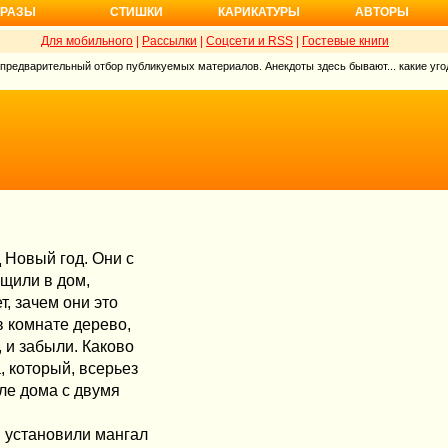
РАЗЫ
СТИШКИ
КАРИКАТУРЫ
АВТОРЫ
Для мобильного
|
Рассылки
|
Соцсети и RSS
|
Гостевые книги
 предварительный отбор публикуемых материалов. Анекдоты здесь бывают... какие угод
 Новый год. Они с
ащили в дом,
, зачем они это
 в комнате дерево,
, и забыли. Каково
, который, всерьез
ле дома с двумя
, установили мангал