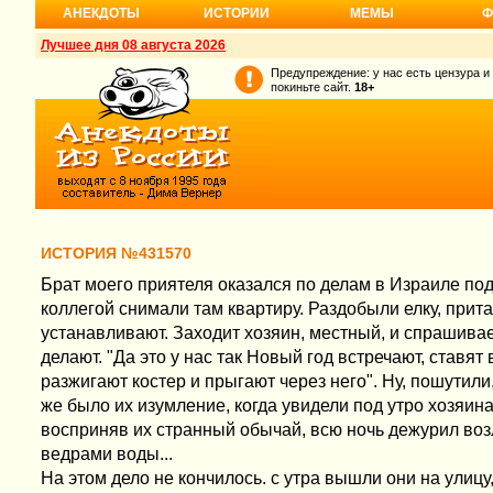
АНЕКДОТЫ
ИСТОРИИ
МЕМЫ
Ф
Лучшее дня 08 августа 2026
Предупреждение: у нас есть цензура и
покиньте сайт.
18+
ИСТОРИЯ №431570
Брат моего приятеля оказался по делам в Израиле под
коллегой снимали там квартиру. Раздобыли елку, прит
устанавливают. Заходит хозяин, местный, и спрашивает
делают. "Да это у нас так Новый год встречают, ставят
разжигают костер и прыгают через него". Ну, пошутили
же было их изумление, когда увидели под утро хозяина
восприняв их странный обычай, всю ночь дежурил воз
ведрами воды...
На этом дело не кончилось. с утра вышли они на улицу