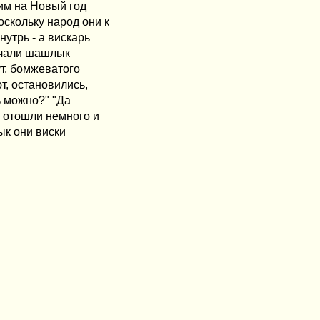
 им на Новый год
оскольку народ они к
нутрь - а вискарь
начали шашлык
ут, бомжеватого
т, остановились,
ь можно?" "Да
, отошли немного и
ык они виски