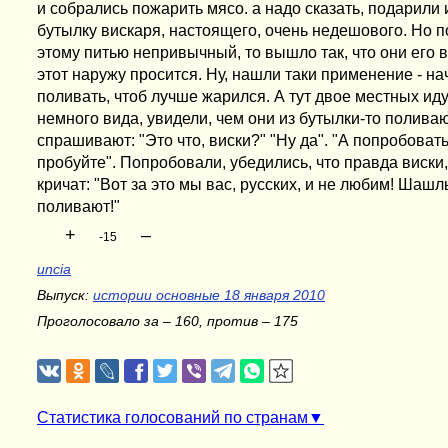
и собрались пожарить мясо. а надо сказать, подарили
бутылку вискаря, настоящего, очень недешового. Но п
этому питью непривычный, то вышло так, что они его в
этот наружу просится. Ну, нашли таки применение - 
поливать, чтоб лучше жарился. А тут двое местных ид
немного вида, увидели, чем они из бутылки-то поливаю
спрашивают: "Это что, виски?" "Ну да". "А попробоват
пробуйте". Попробовали, убедились, что правда виски
кричат: "Вот за это мы вас, русских, и не любим! Шашл
поливают!"
+
–
-15
uncia
Выпуск:
истории основные 18 января 2010
Проголосовало за – 160, против – 175
Статистика голосований по странам