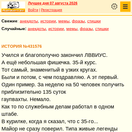
Лучшее дня 07 августа 2026
Войти
|
Регистрация
Свежие
:
анекдоты
,
истории
,
мемы
,
фразы
,
стишки
Случайные:
анекдоты
,
истории
,
мемы
,
фразы
,
стишки
ИСТОРИЯ №431576
Учился и благополучно закончил ЛВВИУС.
А ещё небольшая фишечка. 35-й курс.
Тот самый, знаменитый в узких кругах.
Были и потом, с чем поздравляю. А эт первый.
Один пример. За неделю на 50 человек получить
приблизительно 135 суток
гаупвахты. Немало.
Как то по служебным делам работал в одном
штабе.
В курилке, когда я сказал, что с 35-го...
Майор не сразу поверил. Типа живые легенды