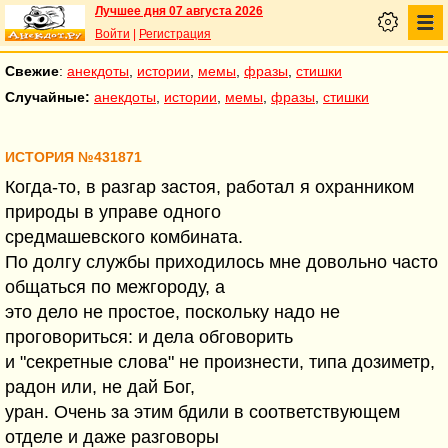
Лучшее дня 07 августа 2026
Войти
|
Регистрация
Свежие
:
анекдоты
,
истории
,
мемы
,
фразы
,
стишки
Случайные:
анекдоты
,
истории
,
мемы
,
фразы
,
стишки
ИСТОРИЯ №431871
Когда-то, в разгар застоя, работал я охранником
природы в управе одного
средмашевского комбината.
По долгу службы приходилось мне довольно часто
общаться по межгороду, а
это дело не простое, поскольку надо не
проговориться: и дела обговорить
и "секретные слова" не произнести, типа дозиметр,
радон или, не дай Бог,
уран. Очень за этим бдили в соответствующем
отделе и даже разговоры