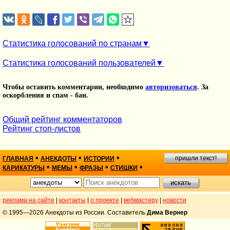
Статистика голосований по странам
Статистика голосований пользователей
Чтобы оставить комментарии, необходимо
авторизоваться
. За
оскорбления и спам - бан.
Общий рейтинг комментаторов
Рейтинг стоп-листов
•
•
•
пришли текст!
ГЛАВНАЯ
АНЕКДОТЫ
ИСТОРИИ
•
•
•
•
КАРИКАТУРЫ
МЕМЫ
ФРАЗЫ
СТИШКИ
реклама на сайте
|
контакты
|
о проекте
|
вебмастеру
|
новости
© 1995—2026 Анекдоты из России. Составитель
Дима Вернер