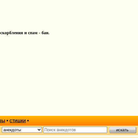
 оскорбления и спам - бан.
•
•
ЗЫ
СТИШКИ