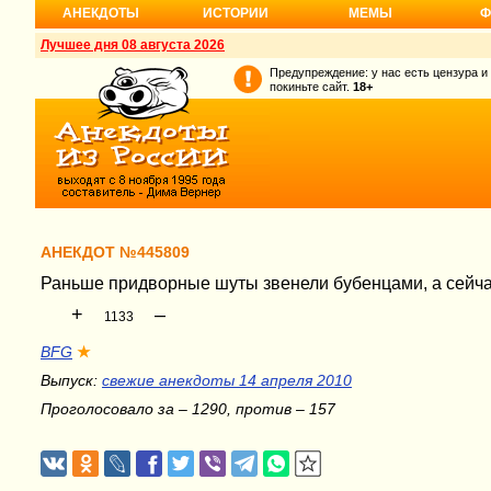
АНЕКДОТЫ
ИСТОРИИ
МЕМЫ
Ф
Лучшее дня 08 августа 2026
Предупреждение: у нас есть цензура и
покиньте сайт.
18+
АНЕКДОТ №445809
Раньше придворные шуты звенели бубенцами, а сейчас
+
–
1133
BFG
★
Выпуск:
свежие анекдоты 14 апреля 2010
Проголосовало за – 1290, против – 157