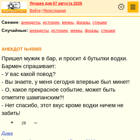
Лучшее дня 07 августа 2026
Войти
|
Регистрация
Свежие
:
анекдоты
,
истории
,
мемы
,
фразы
,
стишки
Случайные:
анекдоты
,
истории
,
мемы
,
фразы
,
стишки
АНЕКДОТ №45865
Пришел мужик в бар, и просит 4 бутылки водки.
Бармен спрашивает:
- У вас какой повод?
- Вы знаете, у меня сегодня впервые был минет!
- О, какое прекрасное событие, может быть
отметите шампанским?!
- Нет спасибо, этот вкус кроме водки ничем не
забить!
+
–
28
Дима