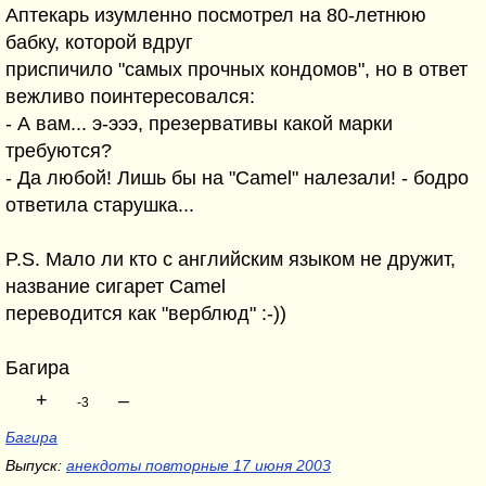
Аптекарь изумленно посмотрел на 80-летнюю
бабку, которой вдруг
приспичило "самых прочных кондомов", но в ответ
вежливо поинтересовался:
- А вам... э-эээ, презервативы какой марки
требуются?
- Да любой! Лишь бы на "Camel" налезали! - бодро
ответила старушка...
P.S. Мало ли кто с английским языком не дружит,
название сигарет Camel
переводится как "верблюд" :-))
Багира
+
–
-3
Багира
Выпуск:
анекдоты повторные 17 июня 2003