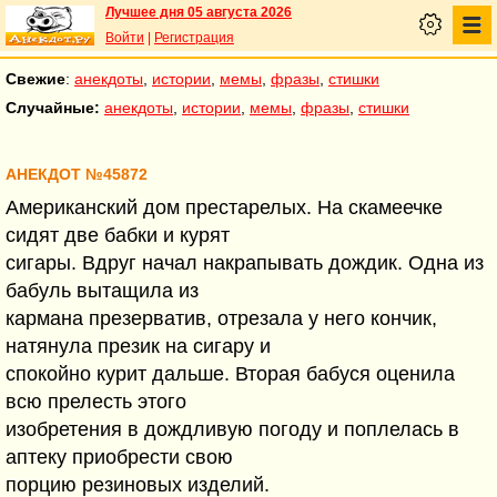
Лучшее дня 05 августа 2026
Войти
|
Регистрация
Свежие
:
анекдоты
,
истории
,
мемы
,
фразы
,
стишки
Случайные:
анекдоты
,
истории
,
мемы
,
фразы
,
стишки
АНЕКДОТ №45872
Американский дом престарелых. На скамеечке
сидят две бабки и курят
сигары. Вдруг начал накрапывать дождик. Одна из
бабуль вытащила из
кармана презерватив, отрезала у него кончик,
натянула презик на сигару и
спокойно курит дальше. Вторая бабуся оценила
всю прелесть этого
изобретения в дождливую погоду и поплелась в
аптеку приобрести свою
порцию резиновых изделий.