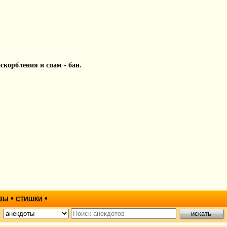
 оскорбления и спам - бан.
•
•
ЗЫ
СТИШКИ