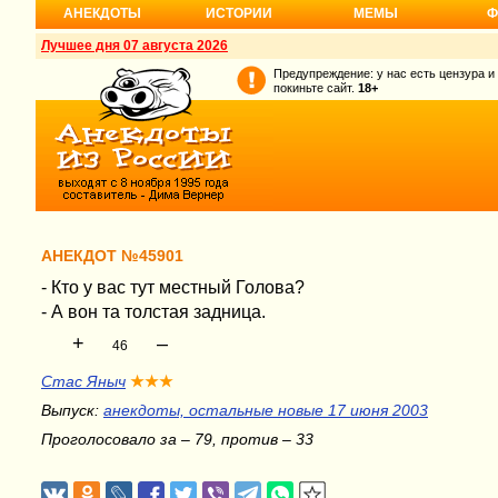
АНЕКДОТЫ
ИСТОРИИ
МЕМЫ
Ф
Лучшее дня 07 августа 2026
Предупреждение: у нас есть цензура и
покиньте сайт.
18+
АНЕКДОТ №45901
- Кто у вас тут местный Голова?
- А вон та толстая задница.
+
–
46
Стас Яныч
★★★
Выпуск:
анекдоты, остальные новые 17 июня 2003
Проголосовало за – 79, против – 33