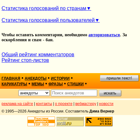
Статистика голосований по странам
Статистика голосований пользователей
Чтобы оставить комментарии, необходимо
авторизоваться
. За
оскорбления и спам - бан.
Общий рейтинг комментаторов
Рейтинг стоп-листов
•
•
•
пришли текст!
ГЛАВНАЯ
АНЕКДОТЫ
ИСТОРИИ
•
•
•
•
КАРИКАТУРЫ
МЕМЫ
ФРАЗЫ
СТИШКИ
реклама на сайте
|
контакты
|
о проекте
|
вебмастеру
|
новости
© 1995—2026 Анекдоты из России. Составитель
Дима Вернер