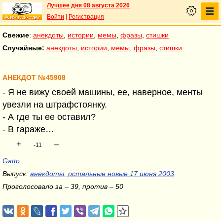
Лучшее дня 08 августа 2026
Войти
|
Регистрация
Свежие
:
анекдоты
,
истории
,
мемы
,
фразы
,
стишки
Случайные:
анекдоты
,
истории
,
мемы
,
фразы
,
стишки
АНЕКДОТ №45908
- Я не вижу своей машины, ее, наверное, менты
увезли на штрафстоянку.
- А где ты ее оставил?
- В гараже…
+
–
-11
Gatto
Выпуск:
анекдоты, остальные новые 17 июня 2003
Проголосовало за – 39, против – 50