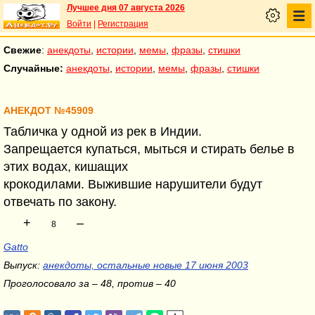
Лучшее дня 07 августа 2026
Войти
|
Регистрация
Свежие
:
анекдоты
,
истории
,
мемы
,
фразы
,
стишки
Случайные:
анекдоты
,
истории
,
мемы
,
фразы
,
стишки
АНЕКДОТ №45909
Табличка у одной из рек в Индии.
Запрещается купаться, мыться и стирать белье в
этих водах, кишащих
крокодилами. Выжившие нарушители будут
отвечать по закону.
+
–
8
Gatto
Выпуск:
анекдоты, остальные новые 17 июня 2003
Проголосовало за – 48, против – 40