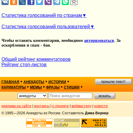
Статистика голосований по странам
Статистика голосований пользователей
Чтобы оставить комментарии, необходимо
авторизоваться
. За
оскорбления и спам - бан.
Общий рейтинг комментаторов
Рейтинг стоп-листов
•
•
•
пришли текст!
ГЛАВНАЯ
АНЕКДОТЫ
ИСТОРИИ
•
•
•
•
КАРИКАТУРЫ
МЕМЫ
ФРАЗЫ
СТИШКИ
реклама на сайте
|
контакты
|
о проекте
|
вебмастеру
|
новости
© 1995—2026 Анекдоты из России. Составитель
Дима Вернер