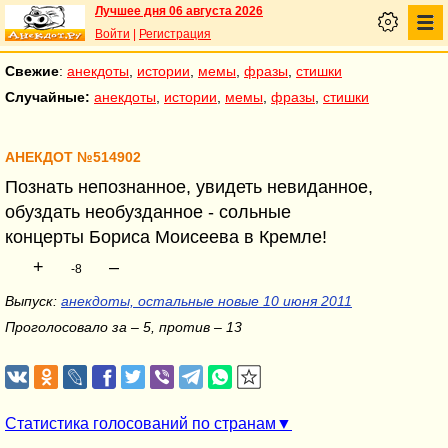
Лучшее дня 06 августа 2026
Войти
|
Регистрация
Свежие
:
анекдоты
,
истории
,
мемы
,
фразы
,
стишки
Случайные:
анекдоты
,
истории
,
мемы
,
фразы
,
стишки
АНЕКДОТ №514902
Познать непознанное, увидеть невиданное,
обуздать необузданное - сольные
концерты Бориса Моисеева в Кремле!
+
–
-8
Выпуск:
анекдоты, остальные новые 10 июня 2011
Проголосовало за – 5, против – 13
Статистика голосований по странам