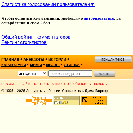
Статистика голосований пользователей
Чтобы оставить комментарии, необходимо
авторизоваться
. За
оскорбления и спам - бан.
Общий рейтинг комментаторов
Рейтинг стоп-листов
•
•
•
пришли текст!
ГЛАВНАЯ
АНЕКДОТЫ
ИСТОРИИ
•
•
•
•
КАРИКАТУРЫ
МЕМЫ
ФРАЗЫ
СТИШКИ
реклама на сайте
|
контакты
|
о проекте
|
вебмастеру
|
новости
© 1995—2026 Анекдоты из России. Составитель
Дима Вернер