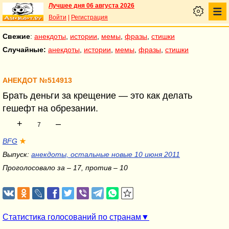
Лучшее дня 06 августа 2026
Войти
|
Регистрация
Свежие
:
анекдоты
,
истории
,
мемы
,
фразы
,
стишки
Случайные:
анекдоты
,
истории
,
мемы
,
фразы
,
стишки
АНЕКДОТ №514913
Брать деньги за крещение — это как делать
гешефт на обрезании.
+
–
7
BFG
★
Выпуск:
анекдоты, остальные новые 10 июня 2011
Проголосовало за – 17, против – 10
Статистика голосований по странам