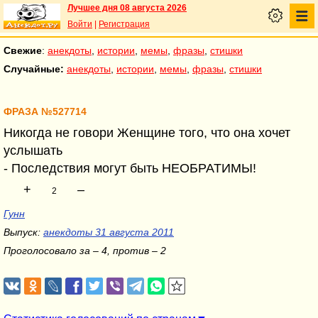
Лучшее дня 08 августа 2026
Войти
|
Регистрация
Свежие
:
анекдоты
,
истории
,
мемы
,
фразы
,
стишки
Случайные:
анекдоты
,
истории
,
мемы
,
фразы
,
стишки
ФРАЗА №527714
Никогда не говори Женщине того, что она хочет
услышать
- Последствия могут быть НЕОБРАТИМЫ!
+
–
2
Гунн
Выпуск:
анекдоты 31 августа 2011
Проголосовало за – 4, против – 2