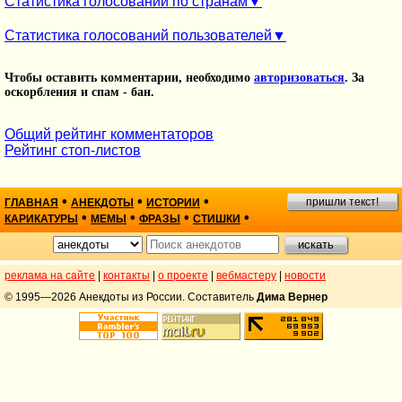
Статистика голосований по странам
Статистика голосований пользователей
Чтобы оставить комментарии, необходимо
авторизоваться
. За
оскорбления и спам - бан.
Общий рейтинг комментаторов
Рейтинг стоп-листов
•
•
•
пришли текст!
ГЛАВНАЯ
АНЕКДОТЫ
ИСТОРИИ
•
•
•
•
КАРИКАТУРЫ
МЕМЫ
ФРАЗЫ
СТИШКИ
реклама на сайте
|
контакты
|
о проекте
|
вебмастеру
|
новости
© 1995—2026 Анекдоты из России. Составитель
Дима Вернер