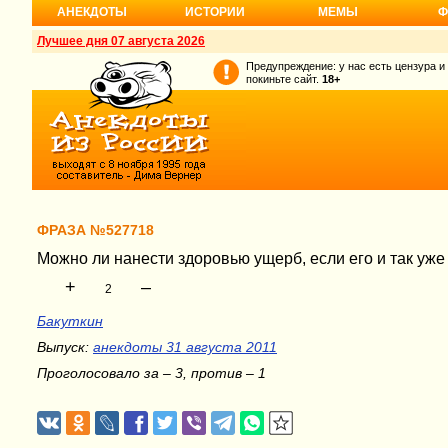
АНЕКДОТЫ
ИСТОРИИ
МЕМЫ
Ф
Лучшее дня 07 августа 2026
Предупреждение: у нас есть цензура и
покиньте сайт.
18+
ФРАЗА №527718
Можно ли нанести здоровью ущерб, если его и так уже 
+
–
2
Бакуткин
Выпуск:
анекдоты 31 августа 2011
Проголосовало за – 3, против – 1