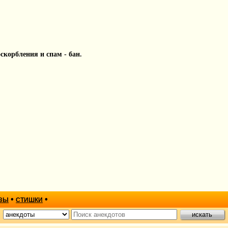
 оскорбления и спам - бан.
•
•
ЗЫ
СТИШКИ