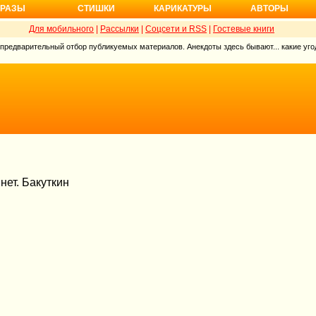
РАЗЫ
СТИШКИ
КАРИКАТУРЫ
АВТОРЫ
Для мобильного
|
Рассылки
|
Соцсети и RSS
|
Гостевые книги
 предварительный отбор публикуемых материалов. Анекдоты здесь бывают... какие угод
нет. Бакуткин