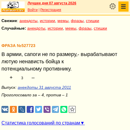
Лучшее дня 07 августа 2026
Войти
|
Регистрация
Свежие
:
анекдоты
,
истории
,
мемы
,
фразы
,
стишки
Случайные:
анекдоты
,
истории
,
мемы
,
фразы
,
стишки
ФРАЗА №527723
В армии, сапоги не по размеру,- вырабатывают
лютую ненависть бойца к
потенциальному противнику.
+
–
3
Выпуск:
анекдоты 31 августа 2011
Проголосовало за – 4, против – 1
Статистика голосований по странам