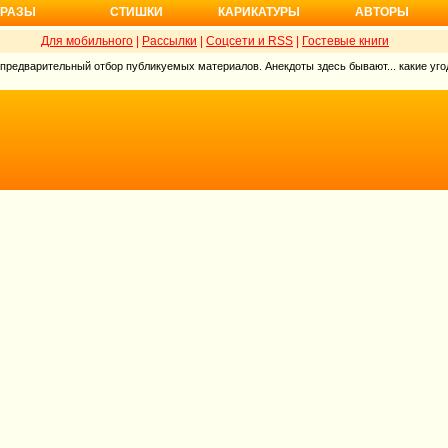
РАЗЫ
СТИШКИ
КАРИКАТУРЫ
АВТОРЫ
Для мобильного
|
Рассылки
|
Соцсети и RSS
|
Гостевые книги
 предварительный отбор публикуемых материалов. Анекдоты здесь бывают... какие угод