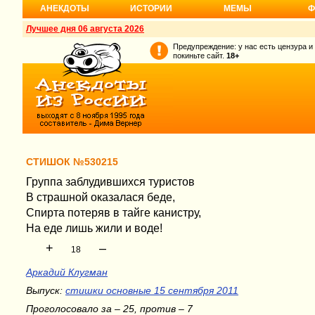
АНЕКДОТЫ
ИСТОРИИ
МЕМЫ
Ф
Лучшее дня 06 августа 2026
Предупреждение: у нас есть цензура и
покиньте сайт.
18+
СТИШОК №530215
Группа заблудившихся туристов
В страшной оказалася беде,
Спирта потеряв в тайге канистру,
На еде лишь жили и воде!
+
–
18
Аркадий Клугман
Выпуск:
стишки основные 15 сентября 2011
Проголосовало за – 25, против – 7