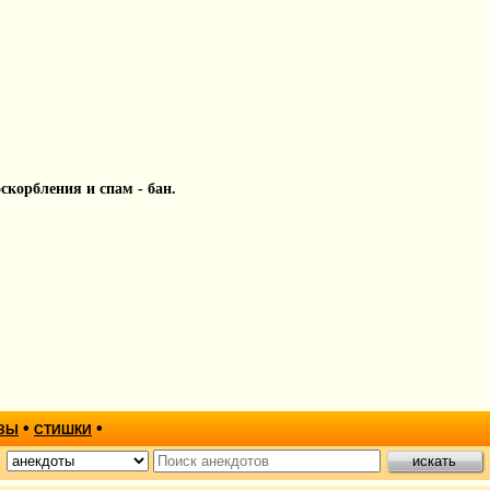
 оскорбления и спам - бан.
•
•
ЗЫ
СТИШКИ