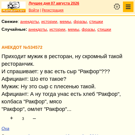
Лучшее дня 07 августа 2026
Войти
|
Регистрация
Свежие
:
анекдоты
,
истории
,
мемы
,
фразы
,
стишки
Случайные:
анекдоты
,
истории
,
мемы
,
фразы
,
стишки
АНЕКДОТ №534572
Приходит мужик в ресторан, ну скромный такой
ресторанчик.
И спрашивает: у вас есть сыр "Ракфор"???
Афициант: Шо ето такое?
Мужик: Ну это сыр с плесенью такой.
Афициант: А ну тогда унас есть хлеб "Ракфор",
колбаса "Ракфор", мясо
"Ракфор", омлет "Ракфор"...
+
–
3
Оха