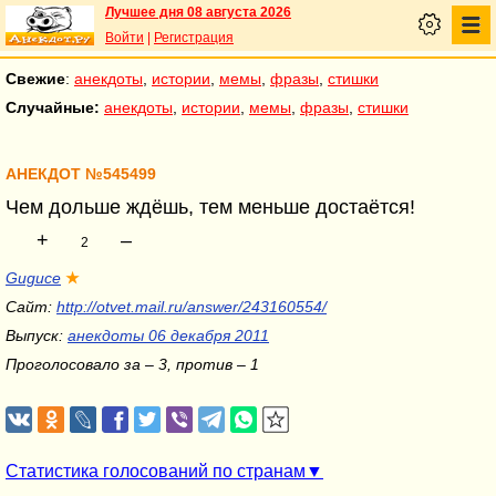
Лучшее дня 08 августа 2026
Войти
|
Регистрация
Свежие
:
анекдоты
,
истории
,
мемы
,
фразы
,
стишки
Случайные:
анекдоты
,
истории
,
мемы
,
фразы
,
стишки
АНЕКДОТ №545499
Чем дольше ждёшь, тем меньше достаётся!
+
–
2
Guguce
★
Сайт:
http://otvet.mail.ru/answer/243160554/
Выпуск:
анекдоты 06 декабря 2011
Проголосовало за – 3, против – 1
Статистика голосований по странам