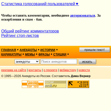
Статистика голосований пользователей
Чтобы оставить комментарии, необходимо
авторизоваться
. За
оскорбления и спам - бан.
Общий рейтинг комментаторов
Рейтинг стоп-листов
•
•
•
пришли текст!
ГЛАВНАЯ
АНЕКДОТЫ
ИСТОРИИ
•
•
•
•
КАРИКАТУРЫ
МЕМЫ
ФРАЗЫ
СТИШКИ
реклама на сайте
|
контакты
|
о проекте
|
вебмастеру
|
новости
© 1995—2026 Анекдоты из России. Составитель
Дима Вернер