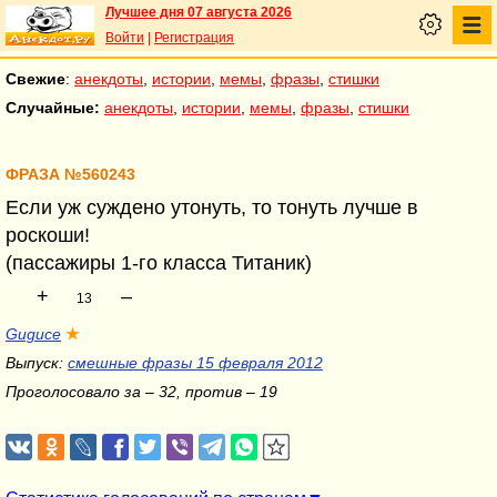
Лучшее дня 07 августа 2026
Войти
|
Регистрация
Свежие
:
анекдоты
,
истории
,
мемы
,
фразы
,
стишки
Случайные:
анекдоты
,
истории
,
мемы
,
фразы
,
стишки
ФРАЗА №560243
Если уж суждено утонуть, то тонуть лучше в
роскоши!
(пассажиры 1-го класса Титаник)
+
–
13
Guguce
★
Выпуск:
смешные фразы 15 февраля 2012
Проголосовало за – 32, против – 19