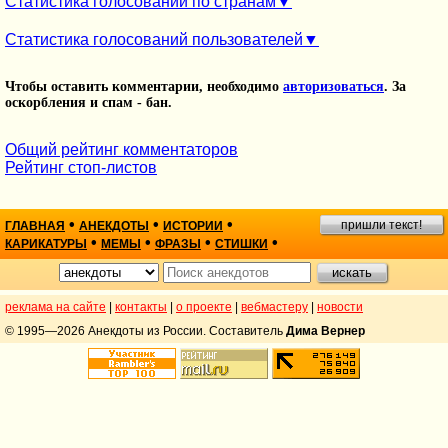
Статистика голосований по странам
Статистика голосований пользователей
Чтобы оставить комментарии, необходимо
авторизоваться
. За
оскорбления и спам - бан.
Общий рейтинг комментаторов
Рейтинг стоп-листов
•
•
•
пришли текст!
ГЛАВНАЯ
АНЕКДОТЫ
ИСТОРИИ
•
•
•
•
КАРИКАТУРЫ
МЕМЫ
ФРАЗЫ
СТИШКИ
реклама на сайте
|
контакты
|
о проекте
|
вебмастеру
|
новости
© 1995—2026 Анекдоты из России. Составитель
Дима Вернер