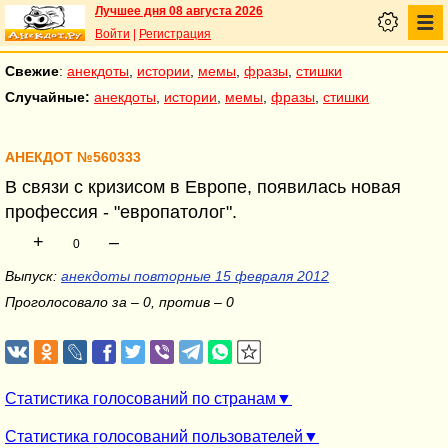
Лучшее дня 08 августа 2026
Войти
|
Регистрация
Свежие
:
анекдоты
,
истории
,
мемы
,
фразы
,
стишки
Случайные:
анекдоты
,
истории
,
мемы
,
фразы
,
стишки
АНЕКДОТ №560333
В связи с кризисом в Европе, появилась новая
профессия - "европатолог".
+
–
0
Выпуск:
анекдоты повторные 15 февраля 2012
Проголосовало за – 0, против – 0
Статистика голосований по странам
Статистика голосований пользователей