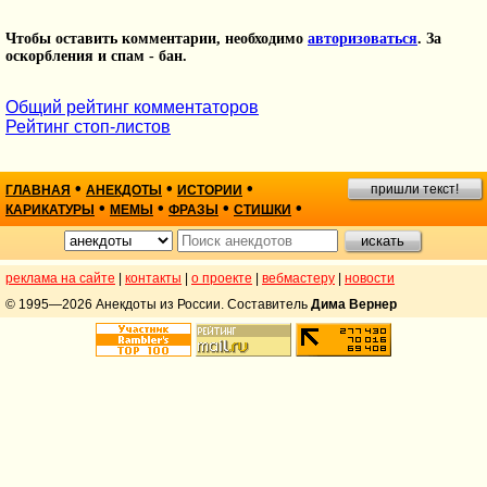
Чтобы оставить комментарии, необходимо
авторизоваться
. За
оскорбления и спам - бан.
Общий рейтинг комментаторов
Рейтинг стоп-листов
•
•
•
пришли текст!
ГЛАВНАЯ
АНЕКДОТЫ
ИСТОРИИ
•
•
•
•
КАРИКАТУРЫ
МЕМЫ
ФРАЗЫ
СТИШКИ
реклама на сайте
|
контакты
|
о проекте
|
вебмастеру
|
новости
© 1995—2026 Анекдоты из России. Составитель
Дима Вернер