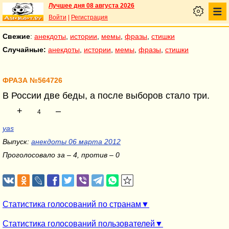
Лучшее дня 08 августа 2026
Войти
|
Регистрация
Свежие
:
анекдоты
,
истории
,
мемы
,
фразы
,
стишки
Случайные:
анекдоты
,
истории
,
мемы
,
фразы
,
стишки
ФРАЗА №564726
В России две беды, а после выборов стало три.
+
–
4
yas
Выпуск:
анекдоты 06 марта 2012
Проголосовало за – 4, против – 0
Статистика голосований по странам
Статистика голосований пользователей