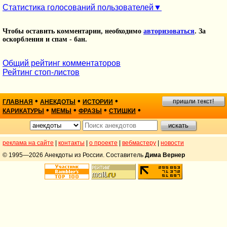
Статистика голосований пользователей
Чтобы оставить комментарии, необходимо
авторизоваться
. За
оскорбления и спам - бан.
Общий рейтинг комментаторов
Рейтинг стоп-листов
•
•
•
пришли текст!
ГЛАВНАЯ
АНЕКДОТЫ
ИСТОРИИ
•
•
•
•
КАРИКАТУРЫ
МЕМЫ
ФРАЗЫ
СТИШКИ
реклама на сайте
|
контакты
|
о проекте
|
вебмастеру
|
новости
© 1995—2026 Анекдоты из России. Составитель
Дима Вернер