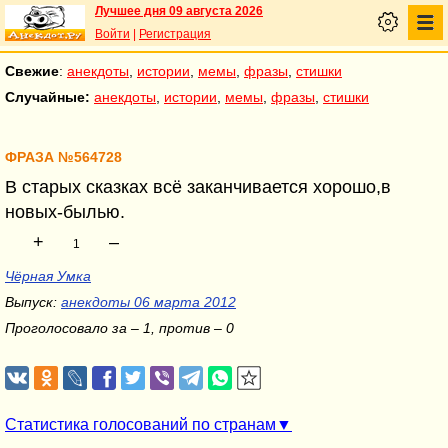
Лучшее дня 09 августа 2026
Войти
|
Регистрация
Свежие
:
анекдоты
,
истории
,
мемы
,
фразы
,
стишки
Случайные:
анекдоты
,
истории
,
мемы
,
фразы
,
стишки
ФРАЗА №564728
В старых сказках всё заканчивается хорошо,в
новых-былью.
+
–
1
Чёрная Умка
Выпуск:
анекдоты 06 марта 2012
Проголосовало за – 1, против – 0
Статистика голосований по странам