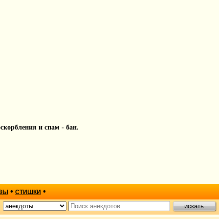
 оскорбления и спам - бан.
•
•
ЗЫ
СТИШКИ