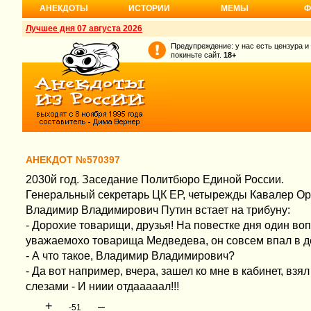
АНЕКДОТЫ
ИСТОРИИ
МЕМЫ
Ф
Лучшее дня 07 августа 2026
Предупреждение: у нас есть цензура и
покиньте сайт.
18+
АНЕКДОТ №570397
2030й год. Заседание Политбюро Единой России.
Генеральный секретарь ЦК ЕР, четырежды Кавалер Ор
Владимир Владимирович Путин встает на трибуну:
- Дорохие товарищи, друзья! На повестке дня один во
уважаемохо товарища Медведева, он совсем впал в д
- А что такое, Владимир Владимирович?
- Да вот например, вчера, зашел ко мне в кабинет, взял
слезами - И ниии отдааааал!!!
+
–
-51