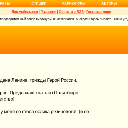
РАЗЫ
СТИШКИ
КАРИКАТУРЫ
АВТОРЫ
Для мобильного
|
Рассылки
|
Соцсети и RSS
|
Гостевые книги
 предварительный отбор публикуемых материалов. Анекдоты здесь бывают... какие угод
дена Ленина, трижды Герой России,
прос. Предлахаю хнать из Политбюро
етство!
 у меня со стола ослика резинового! -(и со