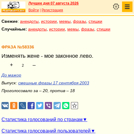
Лучшее дня 07 августа 2026
Войти
|
Регистрация
Свежие
:
анекдоты
,
истории
,
мемы
,
фразы
,
стишки
Случайные:
анекдоты
,
истории
,
мемы
,
фразы
,
стишки
ФРАЗА №58336
Изменять жене - мое законное лево.
+
–
2
До мажор
Выпуск:
смешные фразы 17 сентября 2003
Проголосовало за – 20, против – 18
Статистика голосований по странам
Статистика голосований пользователей