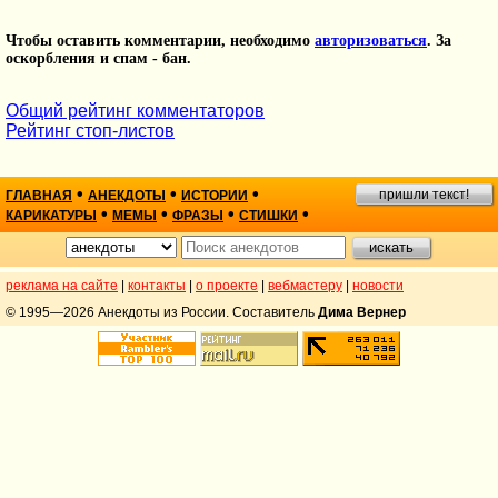
Чтобы оставить комментарии, необходимо
авторизоваться
. За
оскорбления и спам - бан.
Общий рейтинг комментаторов
Рейтинг стоп-листов
•
•
•
пришли текст!
ГЛАВНАЯ
АНЕКДОТЫ
ИСТОРИИ
•
•
•
•
КАРИКАТУРЫ
МЕМЫ
ФРАЗЫ
СТИШКИ
реклама на сайте
|
контакты
|
о проекте
|
вебмастеру
|
новости
© 1995—2026 Анекдоты из России. Составитель
Дима Вернер