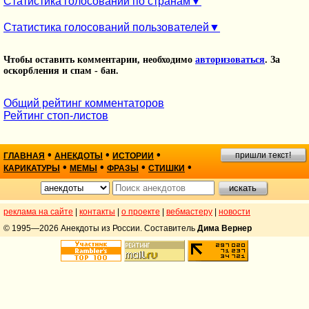
Статистика голосований по странам
Статистика голосований пользователей
Чтобы оставить комментарии, необходимо
авторизоваться
. За
оскорбления и спам - бан.
Общий рейтинг комментаторов
Рейтинг стоп-листов
•
•
•
пришли текст!
ГЛАВНАЯ
АНЕКДОТЫ
ИСТОРИИ
•
•
•
•
КАРИКАТУРЫ
МЕМЫ
ФРАЗЫ
СТИШКИ
реклама на сайте
|
контакты
|
о проекте
|
вебмастеру
|
новости
© 1995—2026 Анекдоты из России. Составитель
Дима Вернер