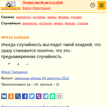
Лучшее дня 08 августа 2026
Войти
|
Регистрация
Свежие
:
анекдоты
,
истории
,
мемы
,
фразы
,
стишки
Случайные:
анекдоты
,
истории
,
мемы
,
фразы
,
стишки
ФРАЗА №593335
Иногда случайность выглядит такой ехидной, что
сразу становится понятно, что это -
преднамеренная случайность.
+
–
4
Юрий Татаркин
Выпуск:
смешные фразы 04 августа 2012
Проголосовало за – 15, против – 11