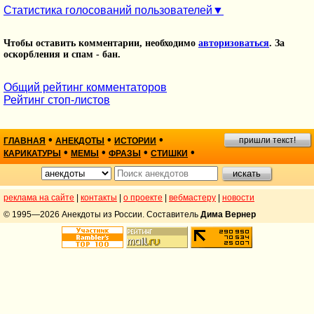
Статистика голосований пользователей
Чтобы оставить комментарии, необходимо
авторизоваться
. За
оскорбления и спам - бан.
Общий рейтинг комментаторов
Рейтинг стоп-листов
•
•
•
пришли текст!
ГЛАВНАЯ
АНЕКДОТЫ
ИСТОРИИ
•
•
•
•
КАРИКАТУРЫ
МЕМЫ
ФРАЗЫ
СТИШКИ
реклама на сайте
|
контакты
|
о проекте
|
вебмастеру
|
новости
© 1995—2026 Анекдоты из России. Составитель
Дима Вернер