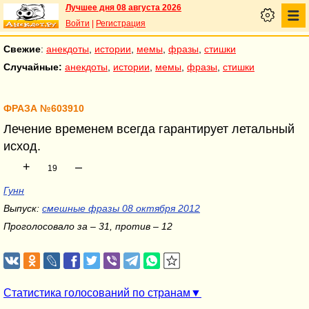
Лучшее дня 08 августа 2026
Войти
|
Регистрация
Свежие
:
анекдоты
,
истории
,
мемы
,
фразы
,
стишки
Случайные:
анекдоты
,
истории
,
мемы
,
фразы
,
стишки
ФРАЗА №603910
Лечение временем всегда гарантирует летальный
исход.
+
–
19
Гунн
Выпуск:
смешные фразы 08 октября 2012
Проголосовало за – 31, против – 12
Статистика голосований по странам