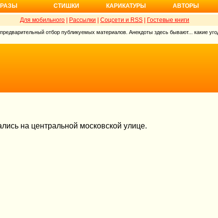
РАЗЫ
СТИШКИ
КАРИКАТУРЫ
АВТОРЫ
Для мобильного
|
Рассылки
|
Соцсети и RSS
|
Гостевые книги
 предварительный отбор публикуемых материалов. Анекдоты здесь бывают... какие угод
лись на центральной московской улице.