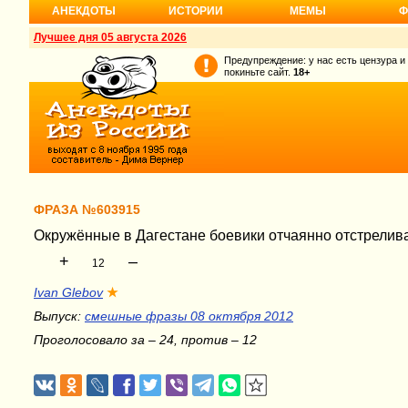
АНЕКДОТЫ
ИСТОРИИ
МЕМЫ
Ф
Лучшее дня 05 августа 2026
Предупреждение: у нас есть цензура и
покиньте сайт.
18+
ФРАЗА №603915
Окружённые в Дагестане боевики отчаянно отстрелива
+
–
12
Ivan Glebov
★
Выпуск:
смешные фразы 08 октября 2012
Проголосовало за – 24, против – 12