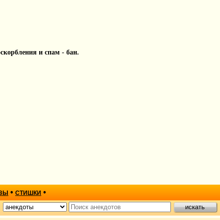
 оскорбления и спам - бан.
•
•
ЗЫ
СТИШКИ