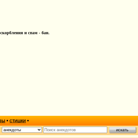
 оскорбления и спам - бан.
•
•
ЗЫ
СТИШКИ