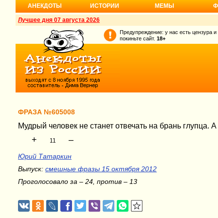
АНЕКДОТЫ
ИСТОРИИ
МЕМЫ
Ф
Лучшее дня 07 августа 2026
Предупреждение: у нас есть цензура и
покиньте сайт.
18+
ФРАЗА №605008
Мудрый человек не станет отвечать на брань глупца. А
+
–
11
Юрий Татаркин
Выпуск:
смешные фразы 15 октября 2012
Проголосовало за – 24, против – 13