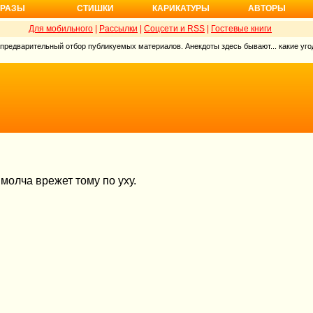
РАЗЫ
СТИШКИ
КАРИКАТУРЫ
АВТОРЫ
Для мобильного
|
Рассылки
|
Соцсети и RSS
|
Гостевые книги
 предварительный отбор публикуемых материалов. Анекдоты здесь бывают... какие угод
 молча врежет тому по уху.