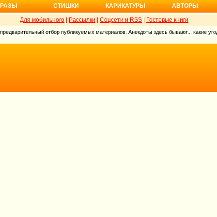
РАЗЫ
СТИШКИ
КАРИКАТУРЫ
АВТОРЫ
Для мобильного
|
Рассылки
|
Соцсети и RSS
|
Гостевые книги
 предварительный отбор публикуемых материалов. Анекдоты здесь бывают... какие угод