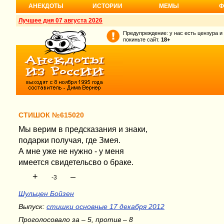
АНЕКДОТЫ
ИСТОРИИ
МЕМЫ
Ф
Лучшее дня 07 августа 2026
Предупреждение: у нас есть цензура и
покиньте сайт.
18+
СТИШОК №615020
Мы верим в предсказания и знаки,
подарки получая, где Змея.
А мне уже не нужно - у меня
имеется свидетельсво о браке.
+
–
-3
Шульцен Бойзен
Выпуск:
стишки основные 17 декабря 2012
Проголосовало за – 5, против – 8