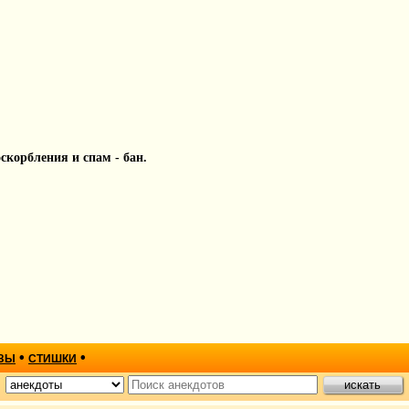
 оскорбления и спам - бан.
•
•
ЗЫ
СТИШКИ