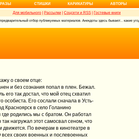
РАЗЫ
СТИШКИ
КАРИКАТУРЫ
АВТОРЫ
Для мобильного
|
Рассылки
|
Соцсети и RSS
|
Гостевые книги
 предварительный отбор публикуемых материалов. Анекдоты здесь бывают... какие угод
ажу о своем отце:
нен и без сознания попал в плен. Бежал.
 его так достал, что мой отец схватил
го особиста. Его сослали сначала в Усть-
од Красноярск в село Голанино
и где родились мы с братом. Он работал
 так нагружал этот самосвал сеном, что
м движется. По вечерам в кинотеатре в
 всех своих военных и послевоенных