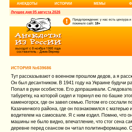
АНЕКДОТЫ
ИСТОРИИ
МЕМЫ
Ф
Лучшее дня 05 августа 2026
Предупреждение: у нас есть цензура и
покиньте сайт.
18+
ИСТОРИЯ №639686
Тут рассказывают о военном прошлом дедов, а я расск
Он был десантником. В 1941 году на Украине будучи ра
Попал в руки особистов. Его допрашивали. Следователь
табуретку, на которой сидел и торкнул ею по башке это
каменогорск, где он завел семью. Потом его сослали п
Казачинчкого района, где он познакомился с матерью 
водителем на самосвале. Я с ним ездил. Помню, что он
машины не было видно, впечатление, что стог сена са
деревне перед сеансом он читал политинформацию. О