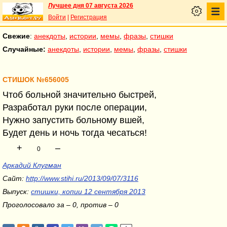
Лучшее дня 07 августа 2026
Войти
|
Регистрация
Свежие
:
анекдоты
,
истории
,
мемы
,
фразы
,
стишки
Случайные:
анекдоты
,
истории
,
мемы
,
фразы
,
стишки
СТИШОК №656005
Чтоб больной значительно быстрей,
Разработал руки после операции,
Нужно запустить больному вшей,
Будет день и ночь тогда чесаться!
+
–
0
Аркадий Клугман
Сайт:
http://www.stihi.ru/2013/09/07/3116
Выпуск:
стишки, копии 12 сентября 2013
Проголосовало за – 0, против – 0