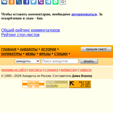
Чтобы оставить комментарии, необходимо
авторизоваться
. За
оскорбления и спам - бан.
Общий рейтинг комментаторов
Рейтинг стоп-листов
•
•
•
пришли текст!
ГЛАВНАЯ
АНЕКДОТЫ
ИСТОРИИ
•
•
•
•
КАРИКАТУРЫ
МЕМЫ
ФРАЗЫ
СТИШКИ
реклама на сайте
|
контакты
|
о проекте
|
вебмастеру
|
новости
© 1995—2026 Анекдоты из России. Составитель
Дима Вернер