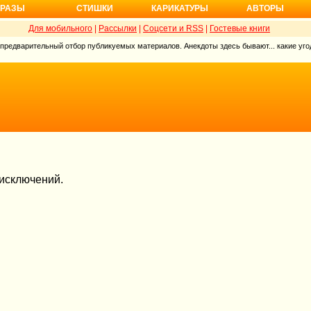
РАЗЫ
СТИШКИ
КАРИКАТУРЫ
АВТОРЫ
Для мобильного
|
Рассылки
|
Соцсети и RSS
|
Гостевые книги
 предварительный отбор публикуемых материалов. Анекдоты здесь бывают... какие угод
 исключений.