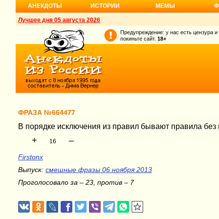
АНЕКДОТЫ
ИСТОРИИ
МЕМЫ
Ф
Лучшее дня 05 августа 2026
Предупреждение: у нас есть цензура и
покиньте сайт.
18+
ФРАЗА №664477
В порядке исключения из правил бывают правила без
+
–
16
Firstonx
Выпуск:
смешные фразы 06 ноября 2013
Проголосовало за – 23, против – 7