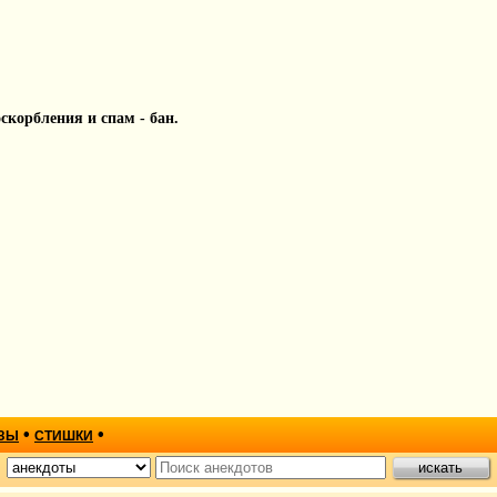
 оскорбления и спам - бан.
•
•
ЗЫ
СТИШКИ