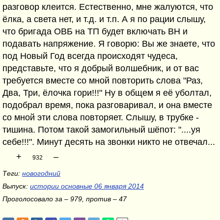
разговор клеится. Естественно, мне жалуются, что
ёлка, а света нет, и т.д. и т.п. А я по рации слышу,
что бригада ОВБ на ТП будет включать ВН и
подавать напряжение. Я говорю: Вы же знаете, что
под Новый Год всегда происходят чудеса,
представьте, что я добрый волшебник, и от вас
требуется вместе со мной повторить слова "Раз,
Два, Три, ёлочка гори!!!" Ну в общем я её уболтал,
подобрал время, пока разговаривал, и она вместе
со мной эти слова повторяет. Слышу, в трубке -
тишина. Потом такой замогильный шёпот: "....уя
себе!!!". Минут десять на звонки никто не отвечал...
+
–
932
Теги:
новогодний
Выпуск:
истории основные 06 января 2014
Проголосовало за – 979, против – 47