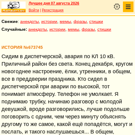
Лучшее дня 07 августа 2026
Войти
|
Регистрация
Свежие
:
анекдоты
,
истории
,
мемы
,
фразы
,
стишки
Случайные:
анекдоты
,
истории
,
мемы
,
фразы
,
стишки
ИСТОРИЯ №673745
Сидим в диспетчерской, авария по КЛ 10 кВ.
Приличный район без света. Конец декабря, кругом
новогоднее настроение, ёлки, утренники, в общем,
все в преддверии праздника. Кто сидел в
диспетчерской при аварии по высокой, тот
понимает атмосферу. Телефон не умолкает. Я
поднимаю трубку, начинаю разговор с молодой
девушкой, вроде разговорились, лучше подольше
поговорить с одним, чем через минуту объяснять
другому то же самое, какой ещё попадётся, могут и
послать, и такого наслушаешься... В общем,