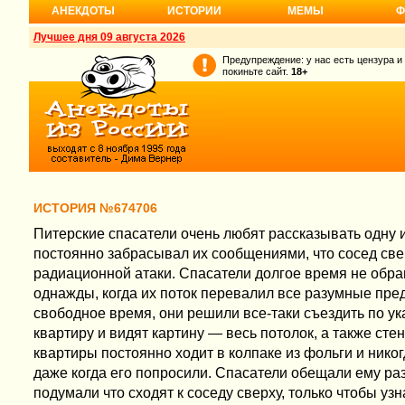
АНЕКДОТЫ
ИСТОРИИ
МЕМЫ
Ф
Лучшее дня 09 августа 2026
Предупреждение: у нас есть цензура и
покиньте сайт.
18+
ИСТОРИЯ №674706
Питерские спасатели очень любят рассказывать одну 
постоянно забрасывал их сообщениями, что сосед све
радиационной атаки. Спасатели долгое время не обра
однажды, когда их поток перевалил все разумные пре
свободное время, они решили все-таки съездить по ука
квартиру и видят картину — весь потолок, а также ст
квартиры постоянно ходит в колпаке из фольги и никог
даже когда его попросили. Спасатели обещали ему раз
подумали что сходят к соседу сверху, только чтобы узн