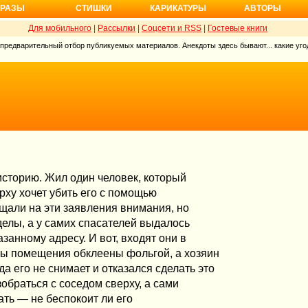
РАЗЫ
СТИШКИ
КАРИКАТУРЫ
АВТОРЫ
Для мобильного
|
Рассылки
|
Соцсети и RSS
|
Гостевые книги
 предварительный отбор публикуемых материалов. Анекдоты здесь бывают... какие угод
историю. Жил один человек, который
рху хочет убить его с помощью
щали на эти заявления внимания, но
делы, а у самих спасателей выдалось
занному адресу. И вот, входят они в
ены помещения обклеены фольгой, а хозяин
да его не снимает и отказался сделать это
обраться с соседом сверху, а сами
ать — не беспокоит ли его