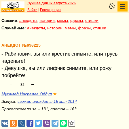
Лучшее дня 07 августа 2026
Войти
|
Регистрация
Свежие
:
анекдоты
,
истории
,
мемы
,
фразы
,
стишки
Случайные:
анекдоты
,
истории
,
мемы
,
фразы
,
стишки
АНЕКДОТ №696225
- Рабинович, вы или крестик снимите, или трусы
наденьте!
- Девушка, вы или лифчик снимите, или рожу
побрейте!
+
–
-32
Мухамёд Насралла Обдул
★
Выпуск:
свежие анекдоты 15 мая 2014
Проголосовало за – 131, против – 163