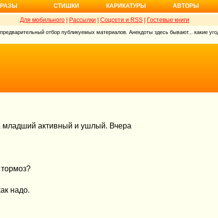
РАЗЫ
СТИШКИ
КАРИКАТУРЫ
АВТОРЫ
Для мобильного
|
Рассылки
|
Соцсети и RSS
|
Гостевые книги
 предварительный отбор публикуемых материалов. Анекдоты здесь бывают... какие угод
А младший активный и ушлый. Вчера
 тормоз?
ак надо.