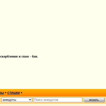
 оскорбления и спам - бан.
•
•
ЗЫ
СТИШКИ