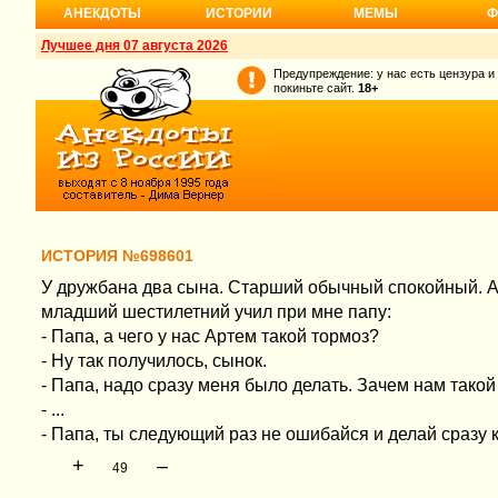
АНЕКДОТЫ
ИСТОРИИ
МЕМЫ
Ф
Лучшее дня 07 августа 2026
Предупреждение: у нас есть цензура и
покиньте сайт.
18+
ИСТОРИЯ №698601
У дружбана два сына. Старший обычный спокойный. 
младший шестилетний учил при мне папу:
- Папа, а чего у нас Артем такой тормоз?
- Ну так получилось, сынок.
- Папа, надо сразу меня было делать. Зачем нам такой
- ...
- Папа, ты следующий раз не ошибайся и делай сразу к
+
–
49