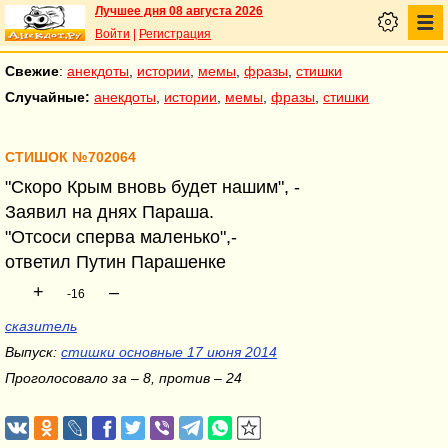
Лучшее дня 08 августа 2026
Войти
|
Регистрация
Свежие
:
анекдоты
,
истории
,
мемы
,
фразы
,
стишки
Случайные:
анекдоты
,
истории
,
мемы
,
фразы
,
стишки
СТИШОК №702064
"Скоро Крым вновь будет нашим", -
Заявил на днях Параша.
"Отсоси сперва маленько",-
ответил Путин Парашенке
+
–
-16
сказитель
Выпуск:
стишки основные 17 июня 2014
Проголосовало за – 8, против – 24