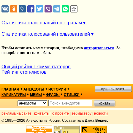
Статистика голосований по странам
Статистика голосований пользователей
Чтобы оставить комментарии, необходимо
авторизоваться
. За
оскорбления и спам - бан.
Общий рейтинг комментаторов
Рейтинг стоп-листов
•
•
•
пришли текст!
ГЛАВНАЯ
АНЕКДОТЫ
ИСТОРИИ
•
•
•
•
КАРИКАТУРЫ
МЕМЫ
ФРАЗЫ
СТИШКИ
реклама на сайте
|
контакты
|
о проекте
|
вебмастеру
|
новости
© 1995—2026 Анекдоты из России. Составитель
Дима Вернер