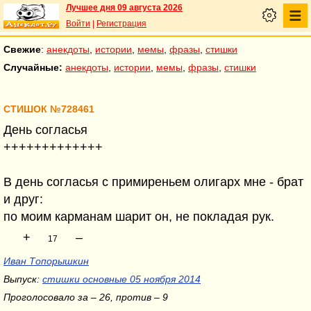
Лучшее дня 09 августа 2026
Войти
|
Регистрация
Свежие
:
анекдоты
,
истории
,
мемы
,
фразы
,
стишки
Случайные:
анекдоты
,
истории
,
мемы
,
фразы
,
стишки
СТИШОК №728461
День согласья
+++++++++++++
В день согласья с примиреньем олигарх мне - брат
и друг:
по моим карманам шарит он, не покладая рук.
+
–
17
Иван Топорышкин
Выпуск:
стишки основные 05 ноября 2014
Проголосовало за – 26, против – 9