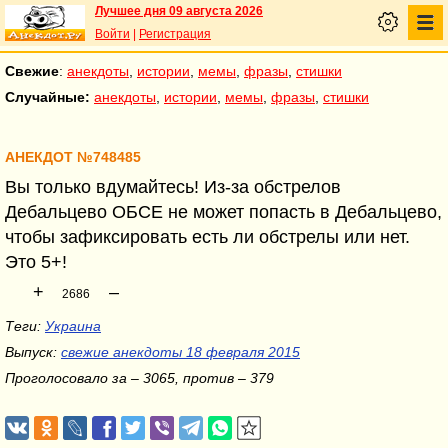
Лучшее дня 09 августа 2026
Войти
|
Регистрация
Свежие
:
анекдоты
,
истории
,
мемы
,
фразы
,
стишки
Случайные:
анекдоты
,
истории
,
мемы
,
фразы
,
стишки
АНЕКДОТ №748485
Вы только вдумайтесь! Из-за обстрелов
Дебальцево ОБСЕ не может попасть в Дебальцево,
чтобы зафиксировать есть ли обстрелы или нет.
Это 5+!
+
–
2686
Теги:
Украина
Выпуск:
свежие анекдоты 18 февраля 2015
Проголосовало за – 3065, против – 379