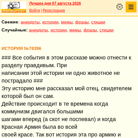
Лучшее дня 07 августа 2026
Войти
|
Регистрация
Свежие
:
анекдоты
,
истории
,
мемы
,
фразы
,
стишки
Случайные:
анекдоты
,
истории
,
мемы
,
фразы
,
стишки
ИСТОРИЯ №78396
### Все события в этом рассказе можно отнести к
разделу правдивым. При
написании этой истории ни одно животное не
пострадало ###
Эту историю мне рассказал мой отец, свидетелем
которой был он сам.
Действие происходит в те времена когда
коммунизм двигался большими
шагами вперед (а скот не поспевал) и когда
Красная Армия была во всей
своей красе. Так вот история эта про армию и