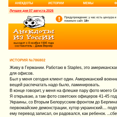
АНЕКДОТЫ
ИСТОРИИ
МЕМЫ
Ф
Лучшее дня 07 августа 2026
Предупреждение: у нас есть цензура и
покиньте сайт.
18+
ИСТОРИЯ №786802
Живу в Германии. Работаю в Staples, это американска
для офисов.
Был у меня сегодня клиент один. Американский военн
вещей распечатать надо было, ламинировать.
В конце говорит, у меня на флешке пару фото моего Gr
Я открываю, а там фото советских офицеров 41-45 год
Украины, со Вторым Белорусским фронтом до Берлина
первомайские демонстрации, хутор украинский.... под
ему перевод записал, он радовался, как ребенок. ...сб