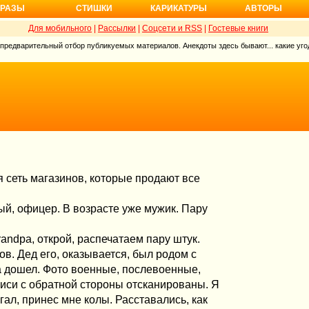
РАЗЫ
СТИШКИ
КАРИКАТУРЫ
АВТОРЫ
Для мобильного
|
Рассылки
|
Соцсети и RSS
|
Гостевые книги
 предварительный отбор публикуемых материалов. Анекдоты здесь бывают... какие угод
я сеть магазинов, которые продают все
ый, офицер. В возрасте уже мужик. Пару
andpa, открой, распечатаем пару штук.
ов. Дед его, оказывается, был родом с
 дошел. Фото военные, послевоенные,
писи с обратной стороны отсканированы. Я
егал, принес мне колы. Расставались, как