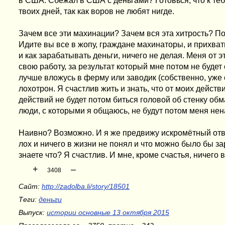
в США. Сбежал в США с деньгами? Готовься, что к тебе
твоих дней, так как воров не любят нигде.
Зачем все эти махинации? Зачем вся эта хитрость? По
Идите вы все в жопу, граждане махинаторы, и прихват
и как зарабатывать деньги, ничего не делая. Меня от 
свою работу, за результат который мне потом не будет
лучше вложусь в ферму или заводик (собственно, уже 
лохотрон. Я счастлив жить и знать, что от моих действи
действий не будет потом биться головой об стенку обм
люди, с которыми я общаюсь, не будут потом меня не
Наивно? Возможно. И я же предвижу искромётный отве
лох и ничего в жизни не понял и что можно было бы за
знаете что? Я счастлив. И мне, кроме счастья, ничего 
+
–
3408
Сайт:
http://zadolba.li/story/18501
Теги:
деньги
Выпуск:
истории основные 13 октября 2015