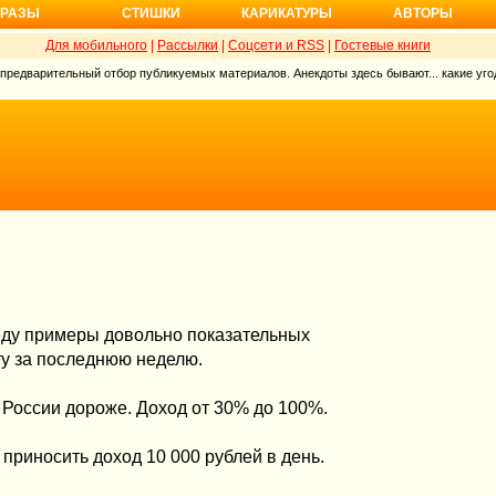
РАЗЫ
СТИШКИ
КАРИКАТУРЫ
АВТОРЫ
Для мобильного
|
Рассылки
|
Соцсети и RSS
|
Гостевые книги
 предварительный отбор публикуемых материалов. Анекдоты здесь бывают... какие угод
еду примеры довольно показательных
ту за последнюю неделю.
в России дороже. Доход от 30% до 100%.
приносить доход 10 000 рублей в день.