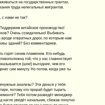
наживаться на государственных грантах,
ования труда нелегальных мигрантов.
, с нами не так?
! Поддержим китайское производство!
охов? Очень созидательно! Выбивать
 вроде отвратных дорог, по которым нам
ловы зданий? Без комментариев.
ть горят синим пламенем. Кто-нибудь
тивоположна той, что у нас главенствует
оказывается (шок!) выгоднее, чем его
енег сию минуту. Но потом, когда уже ты
ненужные анализы? Эти деньги у тебя
тире, потому что прораб будет тырить
 ремонте? Тебя потом разведёт менеджер
д нагло уведёт начальник, сбежав попутно