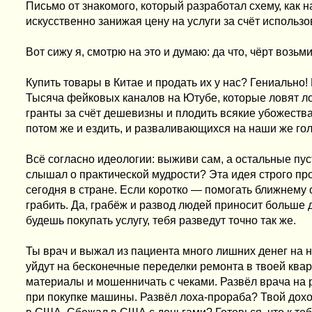
Письмо от знакомого, который разработал схему, как 
искусственно занижая цену на услуги за счёт использ
Вот сижу я, смотрю на это и думаю: да что, чёрт возьми
Купить товары в Китае и продать их у нас? Гениально
Тысяча фейковых каналов на Ютубе, которые ловят л
гранты за счёт дешевизны и плодить всякие убожества
потом же и ездить, и разваливающихся на наши же го
Всё согласно идеологии: выживи сам, а остальные пус
слышал о практической мудрости? Эта идея строго про
сегодня в стране. Если коротко — помогать ближнему 
грабить. Да, грабёж и развод людей приносит больше д
будешь покупать услугу, тебя разведут точно так же.
Ты врач и выжал из пациента много лишних денег на 
уйдут на бесконечные переделки ремонта в твоей квар
материалы и мошенничать с чеками. Развёл врача на
при покупке машины. Развёл лоха-прораба? Твой дохо