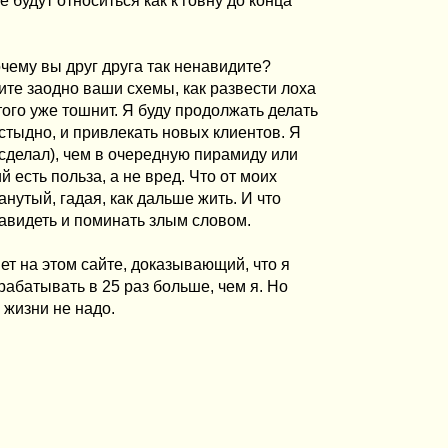
 будут относиться как к говну до конца
чему вы друг друга так ненавидите?
ите заодно ваши схемы, как развести лоха
этого уже тошнит. Я буду продолжать делать
 стыдно, и привлекать новых клиентов. Я
сделал), чем в очередную пирамиду или
й есть польза, а не вред. Что от моих
анутый, гадая, как дальше жить. И что
навидеть и поминать злым словом.
т на этом сайте, доказывающий, что я
рабатывать в 25 раз больше, чем я. Но
в жизни не надо.