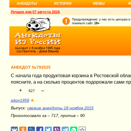
АНЕКДОТЫ
ИСТОРИИ
МЕМЫ
Ф
Лучшее дня 07 августа 2026
Предупреждение: у нас есть цензура и
покиньте сайт.
18+
АНЕКДОТ №793525
С начала года продуктовая корзина в Ростовской обла
поясните, а на сколько процентов подорожали сами пр
+
–
627
piton1959
★
Выпуск:
свежие анекдоты 18 ноября 2015
Проголосовало за – 717, против – 90