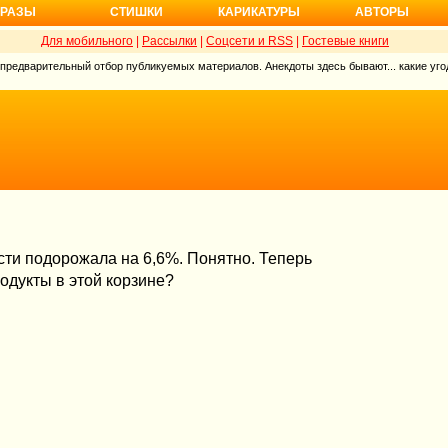
РАЗЫ
СТИШКИ
КАРИКАТУРЫ
АВТОРЫ
Для мобильного
|
Рассылки
|
Соцсети и RSS
|
Гостевые книги
 предварительный отбор публикуемых материалов. Анекдоты здесь бывают... какие угод
сти подорожала на 6,6%. Понятно. Теперь
одукты в этой корзине?