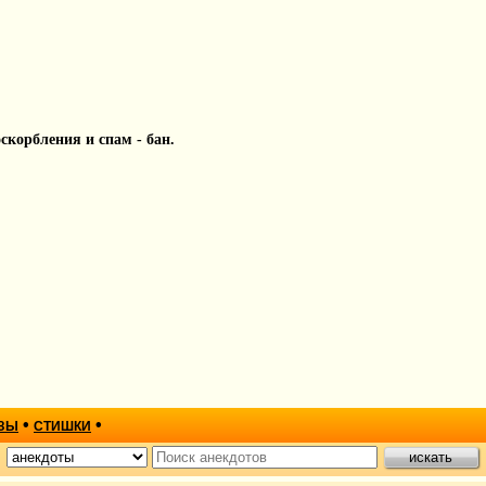
 оскорбления и спам - бан.
•
•
ЗЫ
СТИШКИ