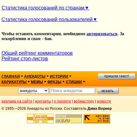
Статистика голосований по странам
Статистика голосований пользователей
Чтобы оставить комментарии, необходимо
авторизоваться
. За
оскорбления и спам - бан.
Общий рейтинг комментаторов
Рейтинг стоп-листов
•
•
•
пришли текст!
ГЛАВНАЯ
АНЕКДОТЫ
ИСТОРИИ
•
•
•
•
КАРИКАТУРЫ
МЕМЫ
ФРАЗЫ
СТИШКИ
реклама на сайте
|
контакты
|
о проекте
|
вебмастеру
|
новости
© 1995—2026 Анекдоты из России. Составитель
Дима Вернер