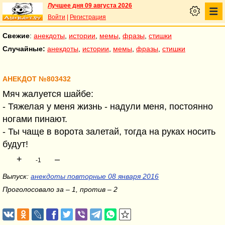
Лучшее дня 09 августа 2026
Войти
|
Регистрация
Свежие
:
анекдоты
,
истории
,
мемы
,
фразы
,
стишки
Случайные:
анекдоты
,
истории
,
мемы
,
фразы
,
стишки
АНЕКДОТ №803432
Мяч жалуется шайбе:
- Тяжелая у меня жизнь - надули меня, постоянно
ногами пинают.
- Ты чаще в ворота залетай, тогда на руках носить
будут!
+
–
-1
Выпуск:
анекдоты повторные 08 января 2016
Проголосовало за – 1, против – 2