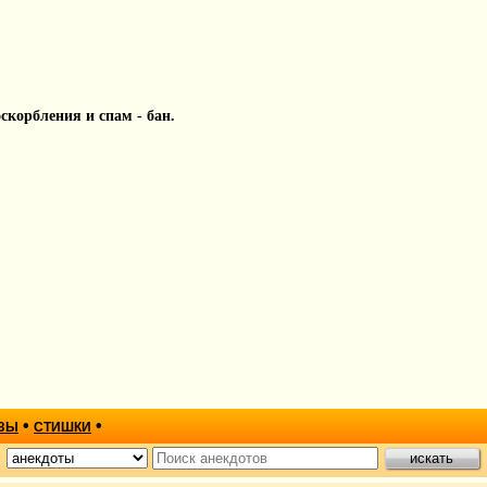
 оскорбления и спам - бан.
•
•
ЗЫ
СТИШКИ