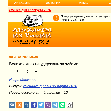
АНЕКДОТЫ
ИСТОРИИ
МЕМЫ
Ф
Лучшее дня 07 августа 2026
Предупреждение: у нас есть цензура и
покиньте сайт.
18+
ФРАЗА №813639
Великий язык не удержишь за зубами.
+
–
-9
Игорь Марсеник
Выпуск:
смешные фразы 06 марта 2016
Проголосовало за – 4, против – 13