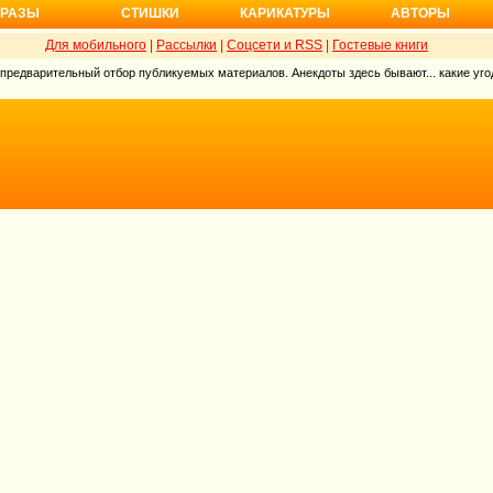
РАЗЫ
СТИШКИ
КАРИКАТУРЫ
АВТОРЫ
Для мобильного
|
Рассылки
|
Соцсети и RSS
|
Гостевые книги
 предварительный отбор публикуемых материалов. Анекдоты здесь бывают... какие угод