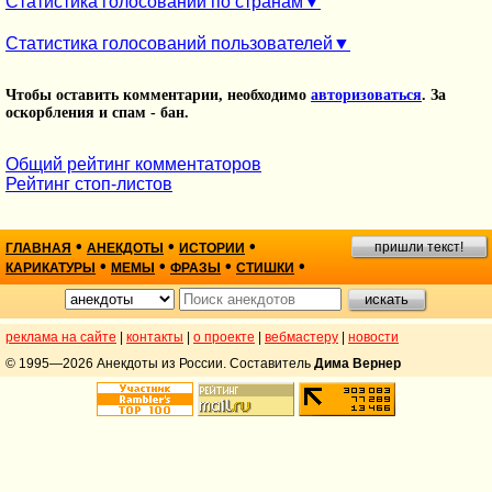
Статистика голосований по странам
Статистика голосований пользователей
Чтобы оставить комментарии, необходимо
авторизоваться
. За
оскорбления и спам - бан.
Общий рейтинг комментаторов
Рейтинг стоп-листов
•
•
•
пришли текст!
ГЛАВНАЯ
АНЕКДОТЫ
ИСТОРИИ
•
•
•
•
КАРИКАТУРЫ
МЕМЫ
ФРАЗЫ
СТИШКИ
реклама на сайте
|
контакты
|
о проекте
|
вебмастеру
|
новости
© 1995—2026 Анекдоты из России. Составитель
Дима Вернер