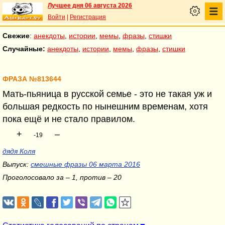
Лучшее дня 06 августа 2026
Войти
|
Регистрация
Свежие
:
анекдоты
,
истории
,
мемы
,
фразы
,
стишки
Случайные:
анекдоты
,
истории
,
мемы
,
фразы
,
стишки
ФРАЗА №813644
Мать-пьяница в русской семье - это не такая уж и
большая редкость по нынешним временам, хотя
пока ещё и не стало правилом.
+
–
-19
дядя Коля
Выпуск:
смешные фразы 06 марта 2016
Проголосовало за – 1, против – 20