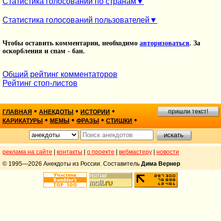
Статистика голосований по странам
Статистика голосований пользователей
Чтобы оставить комментарии, необходимо
авторизоваться
. За
оскорбления и спам - бан.
Общий рейтинг комментаторов
Рейтинг стоп-листов
•
•
•
пришли текст!
ГЛАВНАЯ
АНЕКДОТЫ
ИСТОРИИ
•
•
•
•
КАРИКАТУРЫ
МЕМЫ
ФРАЗЫ
СТИШКИ
реклама на сайте
|
контакты
|
о проекте
|
вебмастеру
|
новости
© 1995—2026 Анекдоты из России. Составитель
Дима Вернер