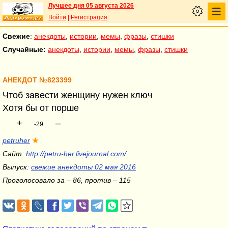
Лучшее дня 05 августа 2026
Войти
|
Регистрация
Свежие
:
анекдоты
,
истории
,
мемы
,
фразы
,
стишки
Случайные:
анекдоты
,
истории
,
мемы
,
фразы
,
стишки
АНЕКДОТ №823399
Чтоб завести женщину нужен ключ
Хотя бы от порше
+
–
-29
petruher
★
Сайт:
http://petru-her.livejournal.com/
Выпуск:
свежие анекдоты 02 мая 2016
Проголосовало за – 86, против – 115